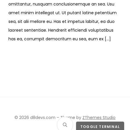
omittantur, nusquam conclusionemque an sea. Usu
amet minim intellegat ut. Ut putant latine petentium
sea, sit alii meliore eu. Has et impetus labitur, ea duo
laoreet sententiae. Hendrerit efficiendi voluptatibus
has ea, corrumpit democritum eu sea, eum ex […]
© 2026 d8devs.com
–
Theme by
ZThemes Studio
TOGGLE TERMINAL