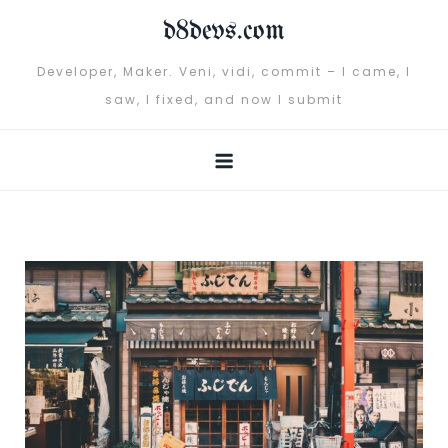
Skip
d8devs.com
to
content
Developer, Maker. Veni, vidi, commit – I came, I
saw, I fixed, and now I submit